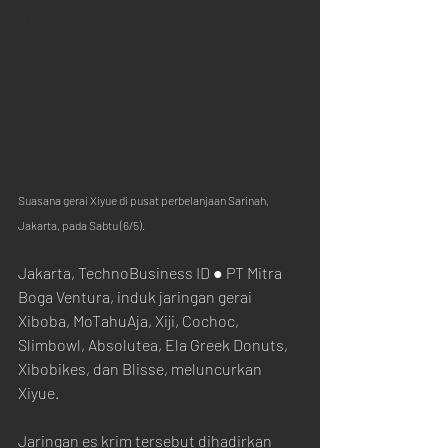
XIYUE
Suasana gerai Xiyue di pusat perbelanjaan Sarinah, 
Jakarta, pada Sabtu (6/5).
Jakarta, TechnoBusiness ID ● PT Mitra 
Boga Ventura, induk jaringan gerai 
Xiboba, MoTahuAja, Xiji, Cochoc, 
Slimbowl, Absolutea, Ela Greek Donuts, 
Xibobikes, dan Blisse, meluncurkan 
Xiyue.
Jaringan es krim tersebut dihadirkan 