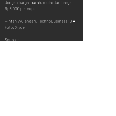
dengan harga murah, mulai dari harga 
Rp8.000 per cup.
—Intan Wulandari, TechnoBusiness ID ● 
Foto: Xiyue
Source: 
https://technobusiness.id/news/2023/05
/08/mitra-boga-ventura-luncurkan-
xiyue-pesaing-mixue-asli-indonesia/
XIYUE
Recent Posts
See All