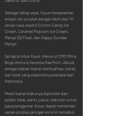
Jakarta, Sabtu (6/5).
Sebagai tahap awal, Xiyue menawarkan 
empat seri produk dengan lebih dari 10 
varian rasa seperti Cotton Candy Ice 
Cream, Caramel Popcorn Ice Cream, 
Mango QQ Float, dan Happy Sundae 
Mango.
Setiap produk Xiyue, menurut CMO Mitra 
Boga Ventura Vanessa Rae Putri, dibuat 
dengan bahan-bahan berkualitas, sehat, 
dan lezat yang sepenuhnya berasal dari 
Indonesia.
Meski bahan bakunya diperoleh dari 
petani lokal, para Luvyue, sebutan untuk 
para penggemar Xiyue, dapat menikmati 
varian produk jaringan es krim tersebut 