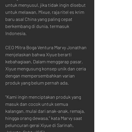
untuk menyusul, jika tidak ingin disebut 
untuk melawan, Mixue, raja ritel es krim 
baru asal China yang paling cepat 
berkembang di dunia, termasuk 
Indonesia.
CEO Mitra Boga Ventura Marvy Jonathan 
menjelaskan bahwa Xiyue berarti 
kebahagiaan. Dalam menggarap pasar, 
Xiyue mengusung konsep unik dan ceria 
dengan mempersembahkan varian 
produk yang belum pernah ada.
“Kami ingin menciptakan produk yang 
masuk dan cocok untuk semua 
kalangan, mulai dari anak-anak, remaja, 
hingga orang dewasa,” kata Marvy saat 
peluncuran gerai Xiyue di Sarinah, 