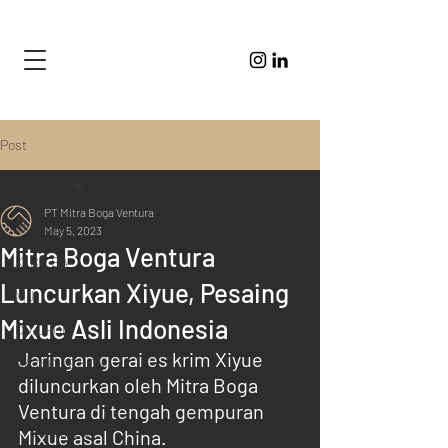
Post
All Posts
PT Mitra Boga Ventura
All Posts
May 5, 2023
Mitra Boga Ventura
XI BO BA
Luncurkan Xiyue, Pesaing
XIJI
Mixue Asli Indonesia
CO.CHOC
Jaringan gerai es krim Xiyue 
BAKSO KEMON
diluncurkan oleh Mitra Boga 
MOTAHUAJA!
Ventura di tengah gempuran 
XI BO BIKES
Mixue asal China.