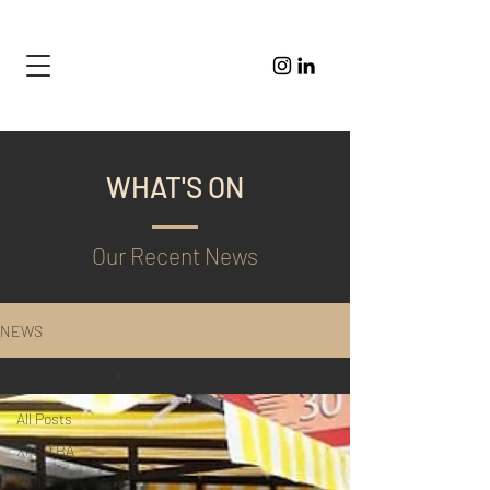
WHAT'S ON
Our Recent News
NEWS
MOTAHUAJA!
All Posts
XI BO BA
XIJI