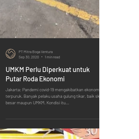
PT Mitra Boga Ventura
Sep 30, 2020
1 min read
UMKM Perlu Diperkuat untuk
Putar Roda Ekonomi
Jakarta: Pandemi covid-19 mengakibatkan ekonomi
terpuruk. Banyak pelaku usaha gulung tikar, baik skala
besar maupun UMKM. Kondisi itu...