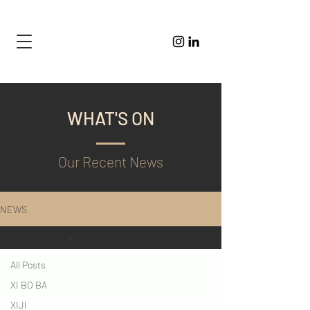
WHAT'S ON
Our Recent News
NEWS
XI BO BIKES
All Posts
XI BO BA
XIJI