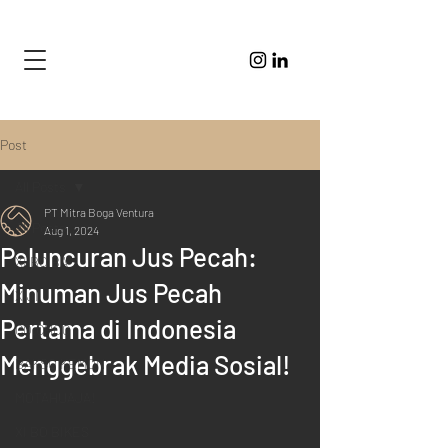
Post
All Posts
PT Mitra Boga Ventura
All Posts
Aug 1, 2024
Peluncuran Jus Pecah:
XI BO BA
Minuman Jus Pecah
XIJI
Pertama di Indonesia
CO.CHOC
Menggebrak Media Sosial!
BAKSO KEMON
MOTAHUAJA!
XI BO BIKES