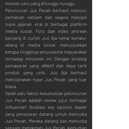
momen seru yang ditunggu-tunggu.
Peluncuran Jus Pecah berhasil mencuri 
perhatian netizen dan segera menjadi 
topik jajanan viral di berbagai platform 
media sosial. Foto dan video antrean 
panjang di outlet Jus Aja ramai berlalu-
lalang di media sosial, menunjukkan 
betapa tingginya antusiasme masyarakat 
terhadap minuman ini. Dengan strategi 
pemasaran yang efektif dan daya tarik 
produk yang unik, Jus Aja berhasil 
menciptakan hype Jus Pecah yang luar 
biasa.
Salah satu faktor kesuksesan peluncuran 
Jus Pecah adalah review jujur berbagai 
influencer/ foodies/ key opinion leader 
yang penasaran datang untuk mencoba 
Jus Pecah. Mereka datang dan mencoba 
sensasi menikmati Jus Pecah, kemudian 