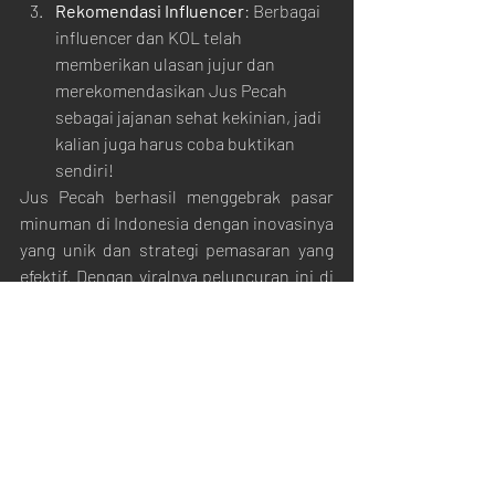
Rekomendasi Influencer
: Berbagai 
influencer dan KOL telah 
memberikan ulasan jujur dan 
merekomendasikan Jus Pecah 
sebagai jajanan sehat kekinian, jadi 
kalian juga harus coba buktikan 
sendiri!
Jus Pecah berhasil menggebrak pasar 
minuman di Indonesia dengan inovasinya 
yang unik dan strategi pemasaran yang 
efektif. Dengan viralnya peluncuran ini di 
media sosial dan dukungan dari 
influencer ternama, Jus Pecah telah 
menciptakan standar baru dalam 
industri minuman. Jangan lewatkan 
kesempatan untuk mencoba sensasi 
baru ini dan menjadi bagian dari tren 
terbaru di Indonesia. 
Untuk informasi lebih lanjut tentang 