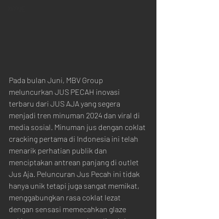
XIYUE
Pada bulan Juni, MBV Group 
meluncurkan JUS PECAH inovasi 
terbaru dari JUS AJA yang segera 
menjadi tren minuman 2024 dan viral di 
media sosial. Minuman jus dengan coklat 
cracking pertama di Indonesia ini telah 
menarik perhatian publik dan 
menciptakan antrean panjang di outlet 
Jus Aja. Peluncuran Jus Pecah ini tidak 
hanya unik tetapi juga sangat memikat, 
menggabungkan rasa coklat lezat 
dengan sensasi memecahkan glaze 